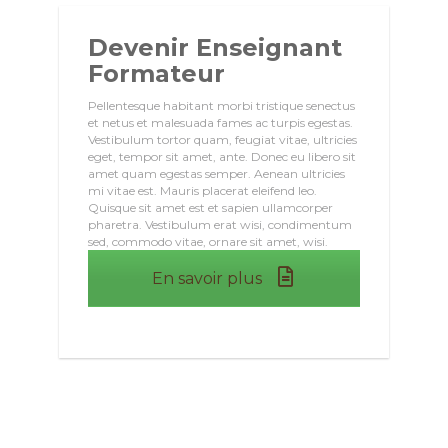
Devenir Enseignant
Formateur
Pellentesque habitant morbi tristique senectus
et netus et malesuada fames ac turpis egestas.
Vestibulum tortor quam, feugiat vitae, ultricies
eget, tempor sit amet, ante. Donec eu libero sit
amet quam egestas semper. Aenean ultricies
mi vitae est. Mauris placerat eleifend leo.
Quisque sit amet est et sapien ullamcorper
pharetra. Vestibulum erat wisi, condimentum
sed, commodo vitae, ornare sit amet, wisi.
En savoir plus