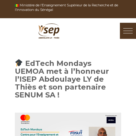
Skip
Ministére de l’Enseignement Supérieur de la Recherche et de
OSE
to
l’Innovation du Sénégal
U
content
EdTech Mondays
UEMOA met à l’honneur
l’ISEP Abdoulaye LY de
Thiès et son partenaire
SENUM SA !