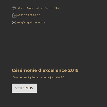
Route Nationale 2 x VCN – Thiès
+221 33 951 24 25
isep@isep-thies.edu.sn
Cérémonie d’excellence 2019
L’événement phare de cette jour du 20 ...
VOIR PLUS